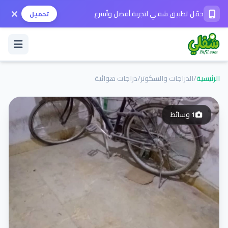
حمّل تطبيق شفلي لتجربة أفضل وأسرع
تحميل
الرئيسية
/
الدراجات والسكوتر
/
دراجات هوائية
تسجيل الدخول / حساب جديد
1
وسائط
الوضع الداكن
حمّل التطبيق
المساعدة
تواصل معنا