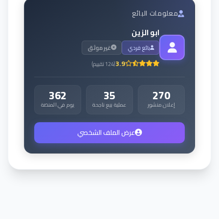
معلومات البائع
ابو الزين
بائع فردي
غير موثق
3.9
(
124
تقييم
)
362
35
270
إعلان منشور
عملية بيع ناجحة
يوم في المنصة
عرض الملف الشخصي