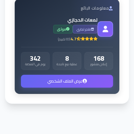
معلومات البائع
لمعات الحجازي
متجر تجاري
موثق
4.7
(
83
تقييم
)
342
8
168
إعلان منشور
عملية بيع ناجحة
يوم في المنصة
عرض الملف الشخصي