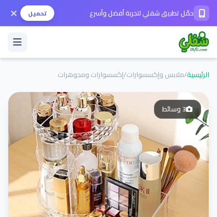
حمّل تطبيق شفلي لتجربة أفضل وأسرع
تحميل
الرئيسية
/
ملابس وإكسسوارات
/
إكسسوارات ومجوهرات
تسجيل الدخول / حساب جديد
3
وسائط
الوضع الداكن
حمّل التطبيق
المساعدة
تواصل معنا