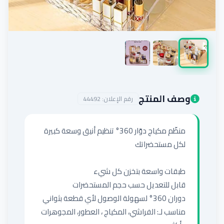
إضافة إعلان
وصف المنتج
رقم الإعلان:
44492
منظّم مكياج دوّار 360° تنظيم أنيق وسعة كبيرة 
مناسب لـ: الفراشي، المكياج ، العطور، المجوهرات 