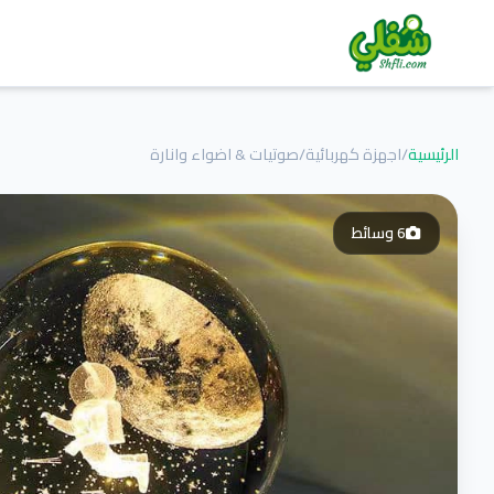
الرئيسية
/
اجهزة كهربائية
/
صوتيات & اضواء وانارة
6
وسائط