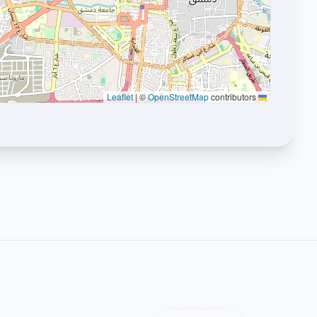
|
©
OpenStreetMap
contributors
Leaflet