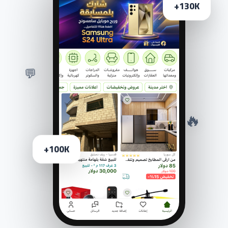
130K+
💬
🔥
100K+