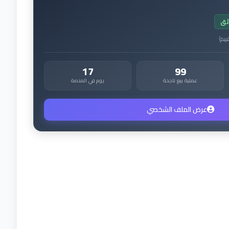
ثق
ييم
)
17
99
عملية بيع ناجحة
يوم في المنصة
عرض الملف الشخصي