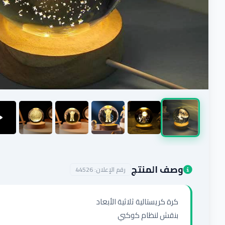
وصف المنتج
رقم الإعلان:
44526