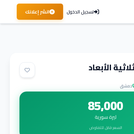
انشر إعلانك
تسجيل الدخول
اثية الأبعاد
دمشق
85,000
ليرة سورية
السعر قابل للتفاوض