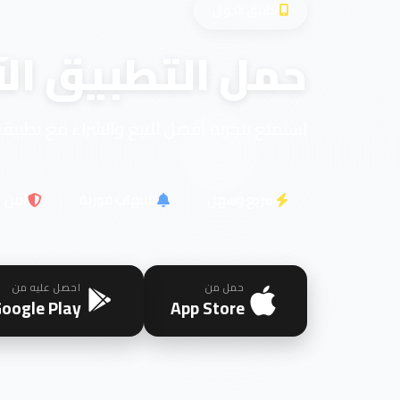
تطبيق الجوال
حمل التطبيق الآ
استمتع بتجربة أفضل للبيع والشراء مع تطبيقن
سريع وسهل
تنبيهات فورية
آمن
حمل من
احصل عليه من
oogle Play
App Store