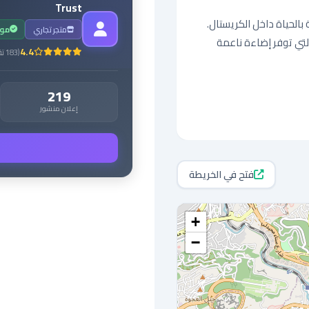
Trust
متجر تجاري
مو
يعمل بواسطة مصابيح LED مدمجة في القاعدة الخشبية، والتي توفر إضاءة ناعمة 
4.4
(
183
تق
219
إعلان منشور
فتح في الخريطة
+
−