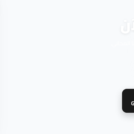
ن
ا المجاني
G