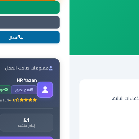
اتصال
معلومات صاحب العمل
HR Yazan
متجر تجاري
مو
4.6
(
157
تق
41
إعلان منشور