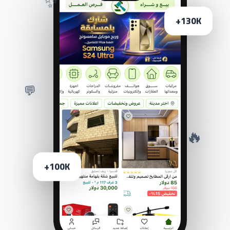
130K+
💬
🔥
100K+