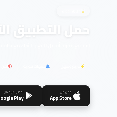
تطبيق الجوال
حمل التطبيق الآ
استمتع بتجربة أفضل للبيع والشراء مع تطبيقن
سريع وسهل
تنبيهات فورية
آمن
حمل من
احصل عليه من
oogle Play
App Store