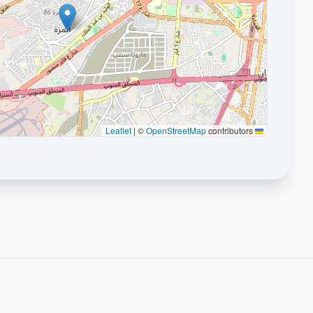
|
©
OpenStreetMap
contributors
Leaflet