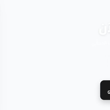
ن
ا المجاني
G