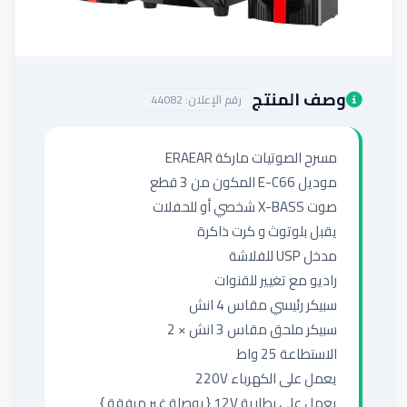
إضافة إعلان
وصف المنتج
رقم الإعلان:
44082