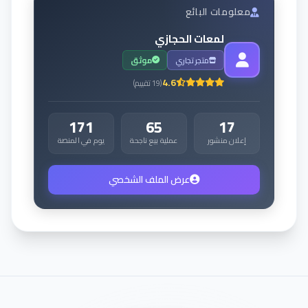
معلومات البائع
لمعات الحجازي
متجر تجاري
موثق
4.6
(
19
تقييم
)
171
65
17
إعلان منشور
عملية بيع ناجحة
يوم في المنصة
عرض الملف الشخصي