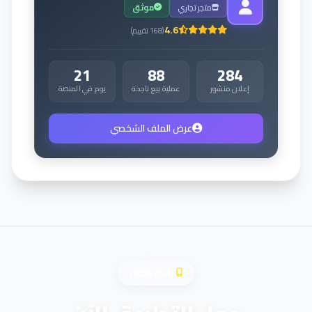
متجر تجاري
موثق
4.6
(
168
تقييم
)
21
88
284
إعلان منشور
عملية بيع ناجحة
يوم في المنصة
عرض الملف الشخصي
تطبيق الجوال