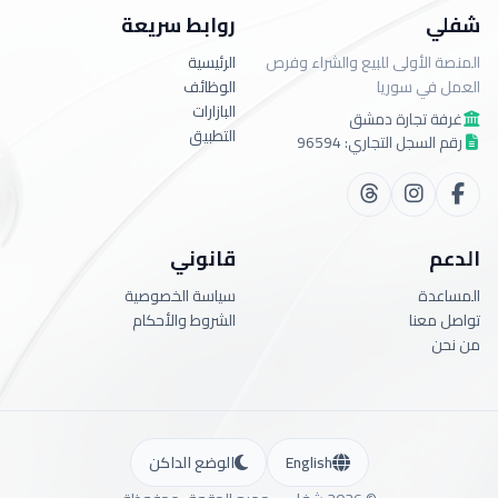
شفلي
روابط سريعة
المنصة الأولى للبيع والشراء وفرص
الرئيسية
العمل في سوريا
الوظائف
البازارات
غرفة تجارة دمشق
التطبيق
رقم السجل التجاري: 96594
الدعم
قانوني
المساعدة
سياسة الخصوصية
تواصل معنا
الشروط والأحكام
من نحن
English
الوضع الداكن