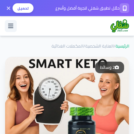
حمّل تطبيق شفلي لتجربة أفضل وأسرع
تحميل
الرئيسية
/
العناية الشخصية
/
المكملات الغذائية
تسجيل الدخول / حساب جديد
2
وسائط
الوضع الداكن
حمّل التطبيق
المساعدة
تواصل معنا