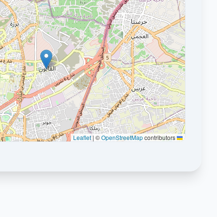
|
©
OpenStreetMap
contributors
Leaflet