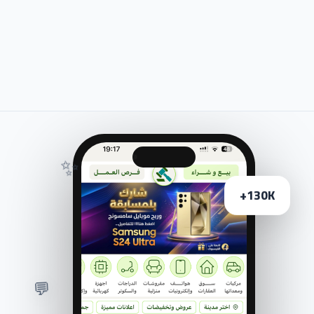
✨
130K+
💬