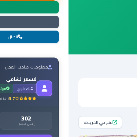
اتصال
معلومات صاحب العمل
لاسمر الشامي
بائع فردي
موث
3.7
(
141
تق
302
فتح في الخريطة
إعلان منشور