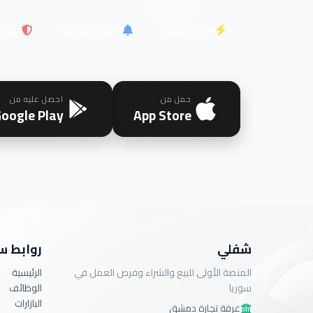
سريع وسهل
تنبيهات فورية
آمن
حمل من
احصل عليه من
oogle Play
App Store
شفلي
روابط س
المنصة الأولى للبيع والشراء وفرص العمل في
الرئيسية
سوريا
الوظائف
البازارات
غرفة تجارة دمشق