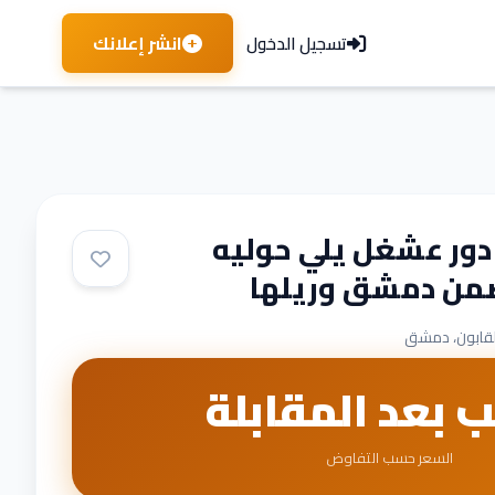
انشر إعلانك
تسجيل الدخول
دور عشغل يلي حوليه
من دمشق وريلها
لقابون، دمشق
ب بعد المقابلة
السعر حسب التفاوض