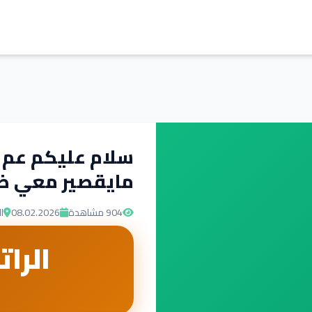
سلام عليكم عم 
مايقصير معي ض
904
مشاهدة
08.02.2026
ا
الرات