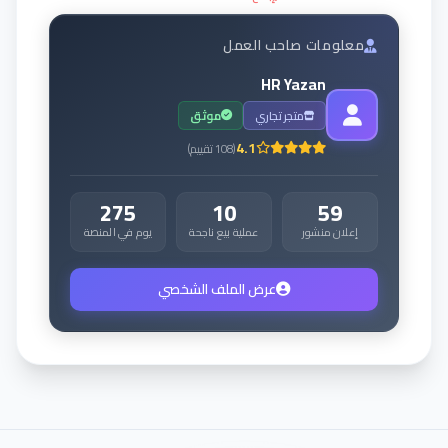
معلومات صاحب العمل
HR Yazan
متجر تجاري
موثق
4.1
(
108
تقييم
)
275
10
59
إعلان منشور
عملية بيع ناجحة
يوم في المنصة
عرض الملف الشخصي