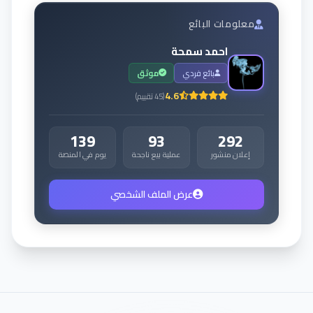
معلومات البائع
احمد سمحة
بائع فردي
موثق
4.6
(
45
تقييم
)
139
93
292
إعلان منشور
عملية بيع ناجحة
يوم في المنصة
عرض الملف الشخصي