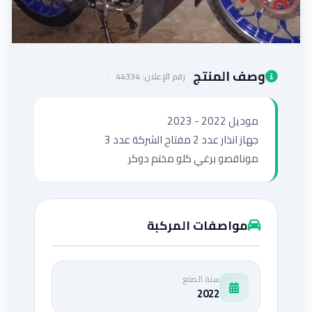
إضافة إعلان
وصف المنتج
رقم الإعلان:
44334
موناقصو برغي كلو مختم دوكر
مواصفات المركبة
سنة الصنع
2022