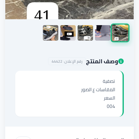
إضافة إعلان
وصف المنتج
رقم الإعلان:
44422
004