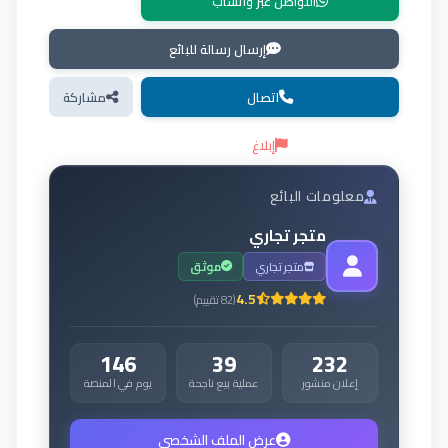
التواصل عبر واتساب
إرسال رسالة للبائع
اتصال
مشاركة
إبلاغ
معلومات البائع
متجر تجاري
متجر تجاري
موثق
4.5
(
82
تقييم
)
146
39
232
إعلان منشور
عملية بيع ناجحة
يوم في المنصة
عرض الملف الشخصي