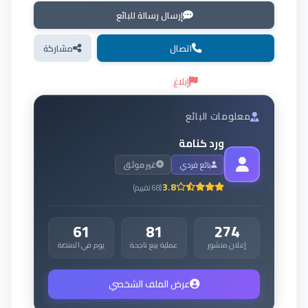
إرسال رسالة للبائع
اتصال
مشاركة
إبلاغ
معلومات البائع
ورد كنامة
بائع فردي
غير موثق
3.8
(
68
تقييم
)
61
81
274
إعلان منشور
عملية بيع ناجحة
يوم في المنصة
عرض الملف الشخصي