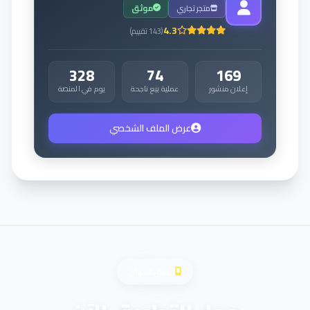
متجر تجاري
موثق
4.3
(
143
تقييم
)
328
74
169
إعلان منشور
عملية بيع ناجحة
يوم في المنصة
عرض الملف الشخصي
تطبيق الجوال