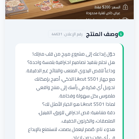
إضافة إعلان
وصف المنتج
رقم الإعلان:
44631
وداعاً للقص اليدوي المتعب والنتائج غير الدقيقة. 
مع جهاز Likcut S501 الذكي، أصبح بإمكانك 
تحويل أي فكرة في رأسك إلى منتج واقعي 
دقة متناهية: قص احترافي للورق، الفينيل، 
هدوء تام: صُمم ليعمل بصمت، لتستمتع بالإبداع 