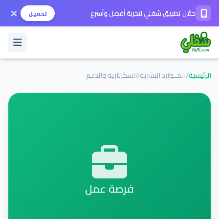
حمّل تطبيق شفلي لتجربة أفضل وأسرع
تحميل
الرئيسية
/
المــوارد البشرية
/
السكرتارية والدعم
تسجيل الدخول / حساب جديد
الوضع الداكن
حمّل التطبيق
المساعدة
فرصة عمل
تواصل معنا