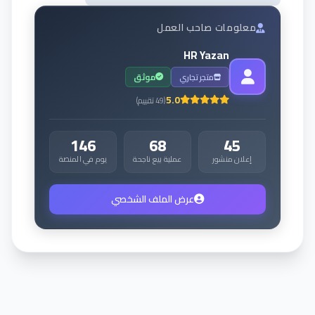
معلومات صاحب العمل
HR Yazan
متجر تجاري
موثق
5.0
(
49
تقييم
)
146
68
45
إعلان منشور
عملية بيع ناجحة
يوم في المنصة
عرض الملف الشخصي