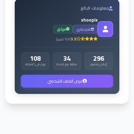
معلومات البائع
shoopix
متجر تجاري
موثق
3.5
(
169
تقييم
)
108
34
296
إعلان منشور
عملية بيع ناجحة
يوم في المنصة
عرض الملف الشخصي