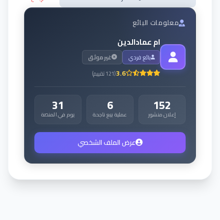
معلومات البائع
ام عمادالدين
بائع فردي
غير موثق
3.6
(
121
تقييم
)
31
6
152
إعلان منشور
عملية بيع ناجحة
يوم في المنصة
عرض الملف الشخصي