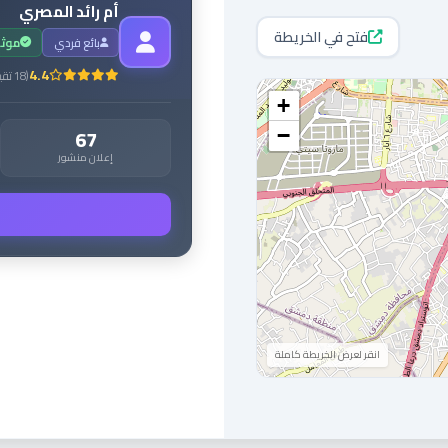
أم رائد المصري
فتح في الخريطة
بائع فردي
موث
4.4
(
18
تقي
+
67
−
إعلان منشور
انقر لعرض الخريطة كاملة