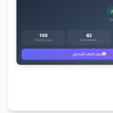
ق
يم
)
150
82
عملية بيع ناجحة
يوم في المنصة
عرض الملف الشخصي