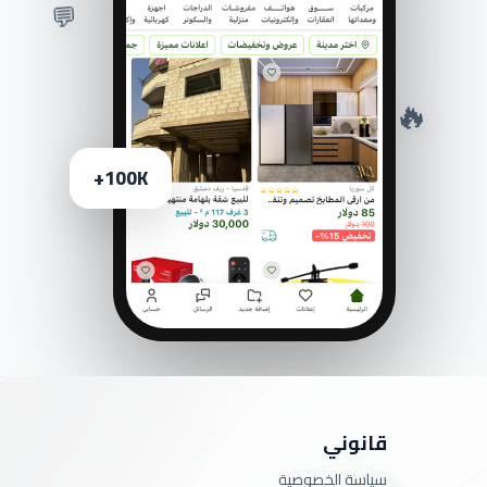
💬
🔥
100K+
قانوني
سياسة الخصوصية