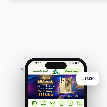
✨
130K+