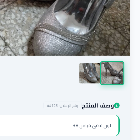
وصف المنتج
رقم الإعلان:
44125
لون فضي قياس 38