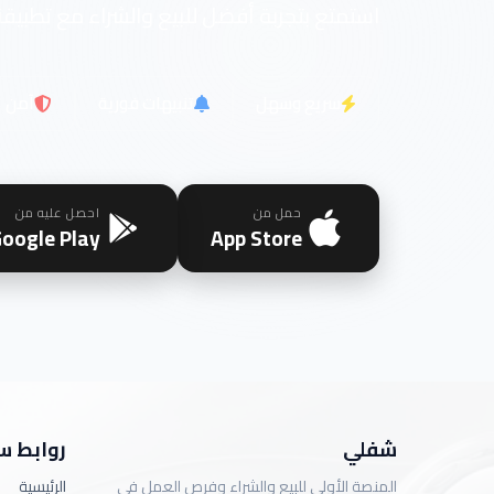
استمتع بتجربة أفضل للبيع والشراء مع تطبيقن
سريع وسهل
تنبيهات فورية
آمن
حمل من
احصل عليه من
oogle Play
App Store
شفلي
روابط س
المنصة الأولى للبيع والشراء وفرص العمل في
الرئيسية