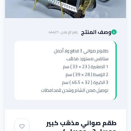
إضافة إعلان
وصف المنتج
رقم الإعلان:
44421
توصيل ضمن الشام وشحن للمحافظات
طقم صواني مذهّب كبير