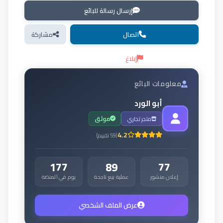
إرسال رسالة للبائع
اتصال
مشاركة
إبلاغ
معلومات البائع
أبو الورد
متجر تجاري
موثق
4.2
(
59
تقييم
)
177
89
77
إعلان منشور
عملية بيع ناجحة
يوم في المنصة
عرض الملف الشخصي