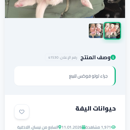
إضافة إعلان
وصف المنتج
رقم الإعلان:
41530
جراء لولو فوكس للبيع
حيوانات اليفة
1,971
مشاهدة
11.01.2026
السابع من نيسان، اللاذقية