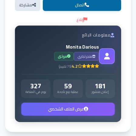
اتصال
مشاركة
إبلاغ
معلومات البائع
Monita Darious
متجر تجاري
موثق
4.2
(
75
تقييم
)
327
59
181
إعلان منشور
عملية بيع ناجحة
يوم في المنصة
عرض الملف الشخصي