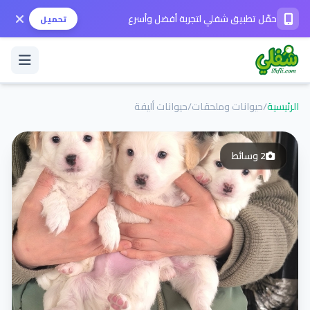
حمّل تطبيق شفلي لتجربة أفضل وأسرع
تحميل
الرئيسية
/
حيوانات وملحقات
/
حيوانات أليفة
تسجيل الدخول / حساب جديد
2
وسائط
الوضع الداكن
حمّل التطبيق
المساعدة
تواصل معنا