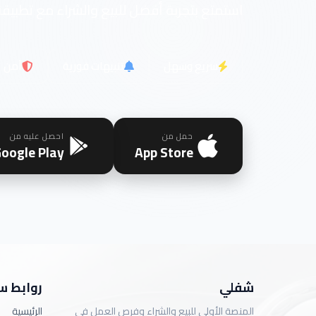
استمتع بتجربة أفضل للبيع والشراء مع تطبيقن
سريع وسهل
تنبيهات فورية
آمن
حمل من
احصل عليه من
oogle Play
App Store
شفلي
روابط س
المنصة الأولى للبيع والشراء وفرص العمل في
الرئيسية