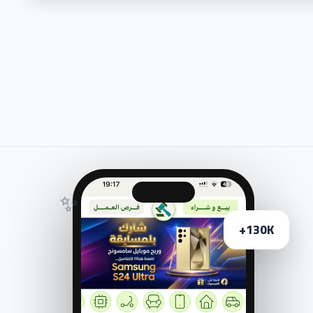
✨
130K+