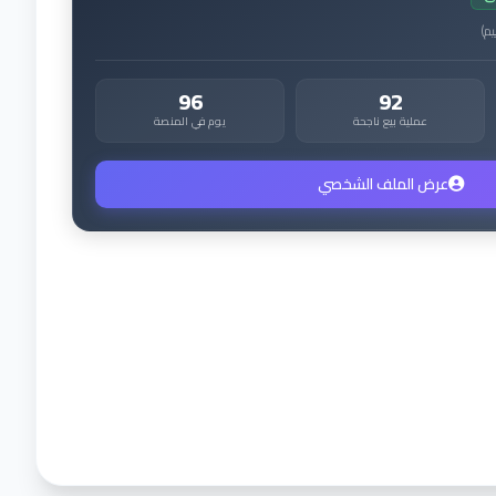
يم
)
96
92
عملية بيع ناجحة
يوم في المنصة
عرض الملف الشخصي