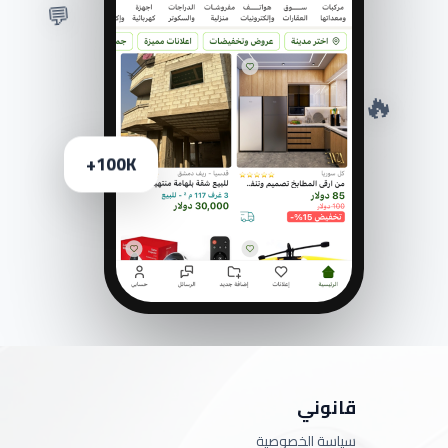
💬
🔥
100K+
قانوني
سياسة الخصوصية