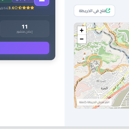
3.6
(
64
تقي
فتح في الخريطة
11
+
إعلان منشور
−
انقر لعرض الخريطة كاملة