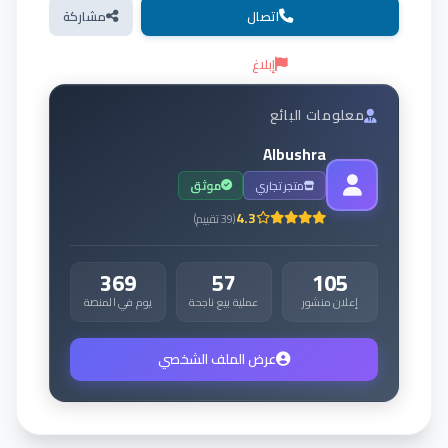
اتصال
مشاركة
إبلاغ
معلومات البائع
Albushra
متجر تجاري
موثق
4.3
(
39
تقييم
)
369
57
105
إعلان منشور
عملية بيع ناجحة
يوم في المنصة
عرض الملف الشخصي