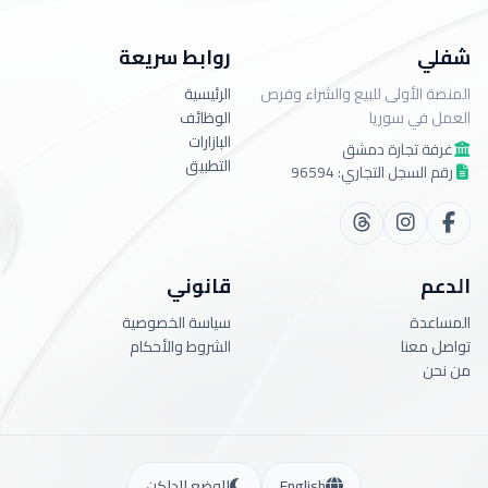
شفلي
روابط سريعة
المنصة الأولى للبيع والشراء وفرص
الرئيسية
العمل في سوريا
الوظائف
البازارات
غرفة تجارة دمشق
التطبيق
رقم السجل التجاري: 96594
الدعم
قانوني
المساعدة
سياسة الخصوصية
تواصل معنا
الشروط والأحكام
من نحن
English
الوضع الداكن