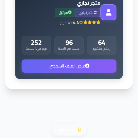
متجر تجاري
متجر تجاري
موثق
4.4
(
49
تقييم
)
252
96
64
إعلان منشور
عملية بيع ناجحة
يوم في المنصة
عرض الملف الشخصي
تطبيق الجوال