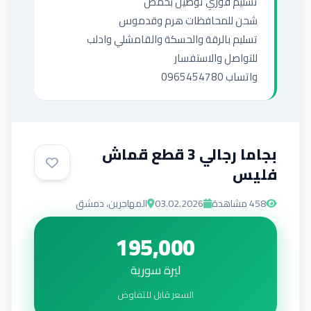
واتساب 0965454780
بجاما رجالي 3 قطع قماش
فليس
458
مشاهدة
03.02.2026
المهاجرين، دمشق
195,000
ليرة سورية
السعر قابل للتفاوض