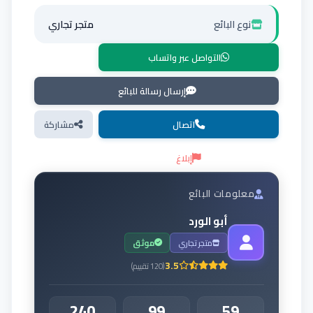
نوع البائع
متجر تجاري
التواصل عبر واتساب
إرسال رسالة للبائع
اتصال
مشاركة
إبلاغ
معلومات البائع
أبو الورد
متجر تجاري
موثق
3.5
(
120
تقييم
)
240
99
59