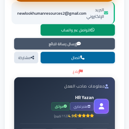
البريد
newlookhumanresources2@gmail.com
الإلكتروني
التواصل عبر واتساب
إرسال رسالة للبائع
اتصال
مشاركة
إبلاغ
معلومات صاحب العمل
HR Yazan
متجر تجاري
موثق
4.9
(
112
تقييم
)