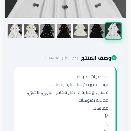
إضافة إعلان
وصف المنتج
رقم الإعلان:
44282
فستان او عبايه. ع اتقل قماش الباربي. الاجنبي. 