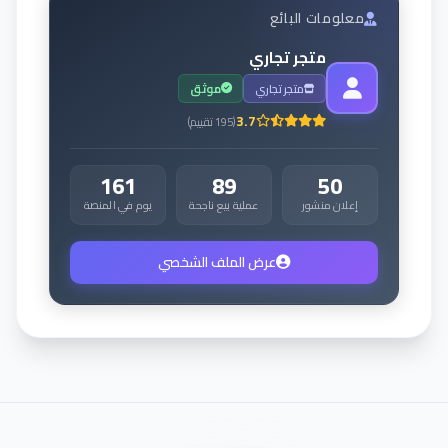
معلومات البائع
متجر تجاري
متجر تجاري
موثق
3.7
(
195
تقييم
)
161
89
50
إعلان منشور
عملية بيع ناجحة
يوم في المنصة
عرض الملف الشخصي