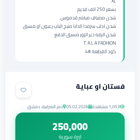
كود القطعة #4
فستان او عباية
1,053
مشاهدة
05.02.2026
دمر الشرقية، دمشق
250,000
ليرة سورية