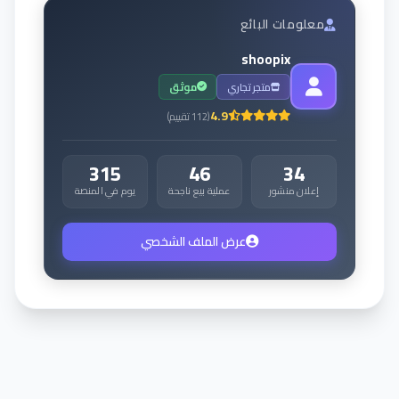
معلومات البائع
shoopix
متجر تجاري
موثق
4.9
(
112
تقييم
)
315
46
34
إعلان منشور
عملية بيع ناجحة
يوم في المنصة
عرض الملف الشخصي