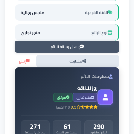
الفئة الفرعية
ملابس رجالية
نوع البائع
متجر تجاري
إرسال رسالة للبائع
مشاركة
إبلاغ
معلومات البائع
روز للاناقة
متجر تجاري
موثق
3.5
(
118
تقييم
)
271
61
290
إعلان منشور
عملية بيع ناجحة
يوم في المنصة