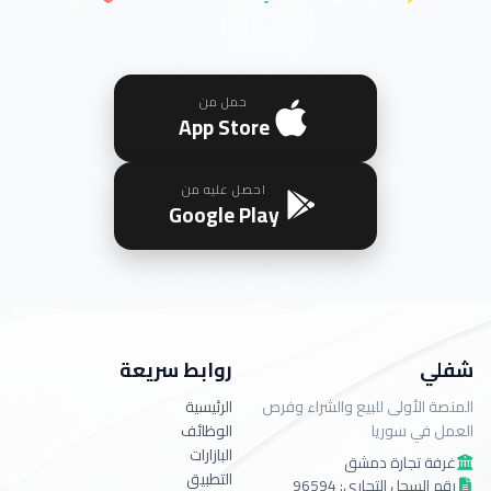
حمل من
App Store
احصل عليه من
Google Play
شفلي
روابط سريعة
المنصة الأولى للبيع والشراء وفرص
الرئيسية
العمل في سوريا
الوظائف
البازارات
غرفة تجارة دمشق
التطبيق
رقم السجل التجاري: 96594