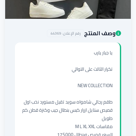
إضافة إعلان
وصف المنتج
رقم الإعلان:
44369
قميص ستايل ازرار كبس بنطال جيب وكنزة قطن كم 