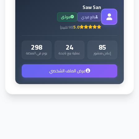
Saw San
بائع فردي
موثق
5.0
(
98
تقييم
)
298
24
85
إعلان منشور
عملية بيع ناجحة
يوم في المنصة
عرض الملف الشخصي