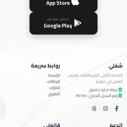
App Store
احصل عليه من
Google Play
شفلي
روابط سريعة
المنصة الأولى للبيع والشراء وفرص
الرئيسية
العمل في سوريا
الوظائف
البازارات
غرفة تجارة دمشق
التطبيق
رقم السجل التجاري: 96594
الدعم
قانوني