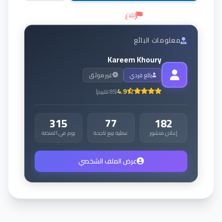
إبلاغ
معلومات البائع
Kareem Khoury
بائع فردي
غير موثق
4.9
(
85
تقييم
)
315
77
182
إعلان منشور
عملية بيع ناجحة
يوم في المنصة
عرض الملف الشخصي