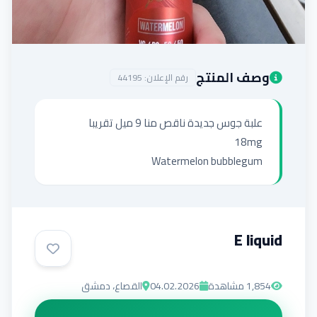
إضافة إعلان
وصف المنتج
رقم الإعلان:
44195
Watermelon bubblegum
E liquid
1,854
مشاهدة
04.02.2026
القصاع‎، دمشق