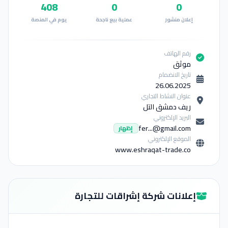
408
0
0
إعلان منشور
عملية بيع ناجحة
يوم في المنصة
رقم الهاتف
موثق
تاريخ الانضمام
26.06.2025
عنوان النشاط التجاري
ريف دمشق التل
البريد الإلكتروني
fer...@gmail.com
إظهار
الموقع الإلكتروني
www.eshraqat-trade.co
إعلانات شركة إشراقات للتجارة