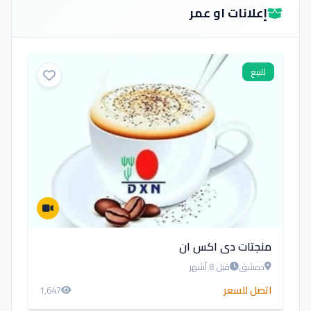
إعلانات او عمر
للبيع
منجتات دي اكس ان
دمشق
قبل 8 أشهر
اتصل للسعر
1,647