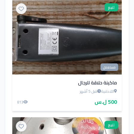
للبيع
مستعمل
ماكينة حلاقة للرجال
اللاذقية
قبل 5 أشهر
500 ل.س
813
للبيع