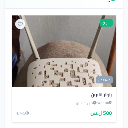
للبيع
مستعمل
راوتر انتيرين
اللاذقية
قبل 5 أشهر
500 ل.س
1,745