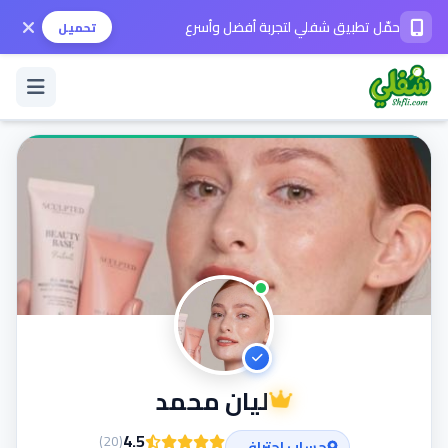
حمّل تطبيق شفلي لتجربة أفضل وأسرع
تحميل
تسجيل الدخول / حساب جديد
الوضع الداكن
حمّل التطبيق
المساعدة
ليان محمد
تواصل معنا
4.5
)
20
(
حساب إحترافي