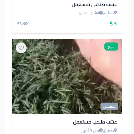
عشب صناعي مستعمل
دمشق
الشهر الماضي
3 $
534
للبيع
مستعمل
عشب ملاعب مستعمل
دمشق
قبل 9 أشهر