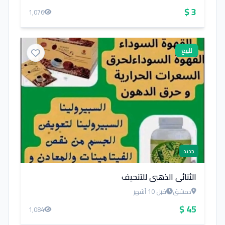
3 $
1,076
للبيع
جديد
الثنائي الذهبي للتنحيف
دمشق
قبل 10 أشهر
45 $
1,084