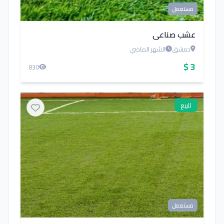
مستعمل
عشب صناعي
دمشق
الشهر الماضي
3 $
830
للبيع
مستعمل