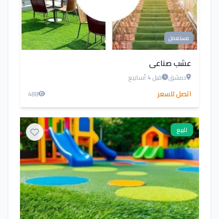
مستعمل
عشب صناعي
دمشق
قبل 4 أسابيع
اتصل للسعر
488
للبيع