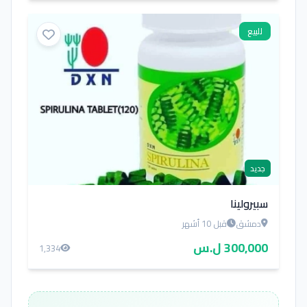
للبيع
جديد
سبيرولينا
دمشق
قبل 10 أشهر
300,000 ل.س
1,334