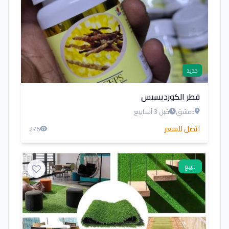
جديد
فطر الكورديسبس
دمشق
قبل 3 أسابيع
اتصل للسعر
276
للبيع