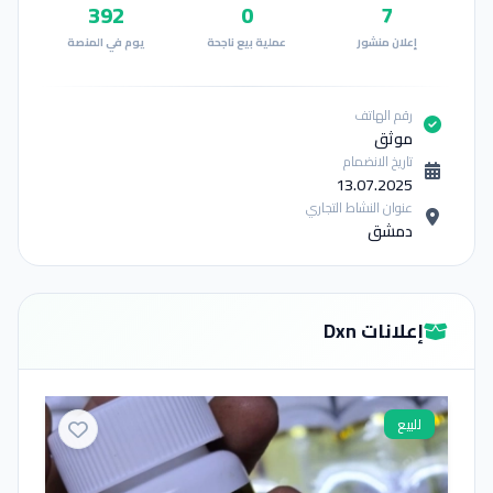
392
0
7
إعلان منشور
عملية بيع ناجحة
يوم في المنصة
رقم الهاتف
موثق
تاريخ الانضمام
13.07.2025
عنوان النشاط التجاري
دمشق
إعلانات Dxn
للبيع