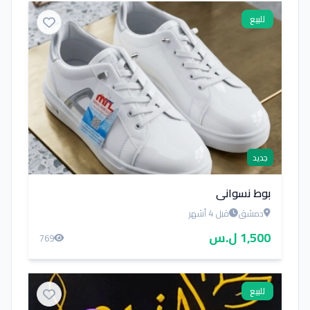
للبيع
جديد
بوط نسواني
دمشق
قبل 4 أشهر
1,500 ل.س
769
للبيع