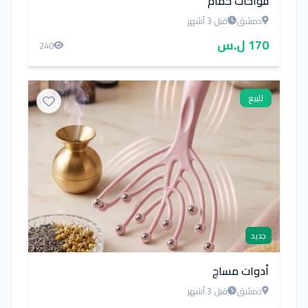
فواحات حمام
دمشق
قبل 3 أشهر
170 ل.س
240
للبيع
جديد
أدوات مساج
دمشق
قبل 3 أشهر