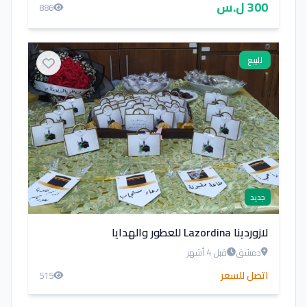
300 ل.س
886
للبيع
جديد
لازوردينا Lazordina للعطور والهدايا
دمشق
قبل 4 أشهر
اتصل للسعر
515