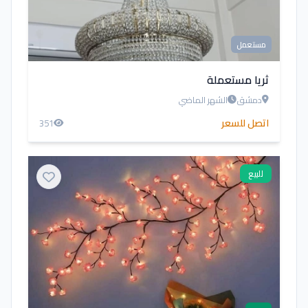
مستعمل
ثريا مستعملة
دمشق
الشهر الماضي
اتصل للسعر
351
للبيع