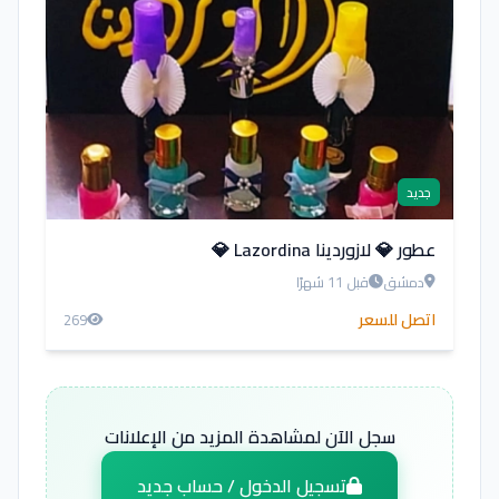
جديد
عطور 💎 لازوردينا Lazordina 💎
دمشق
قبل 11 شهرًا
اتصل للسعر
269
سجل الآن لمشاهدة المزيد من الإعلانات
تسجيل الدخول / حساب جديد