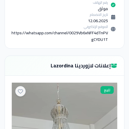
رقم الهاتف
موثق
تاريخ الانضمام
12.06.2025
الموقع الإلكتروني
https://whatsapp.com/channel/0029Vb6xNFF4dTnPV
gCYDU1T
إعلانات لازوردينا Lazordina
للبيع