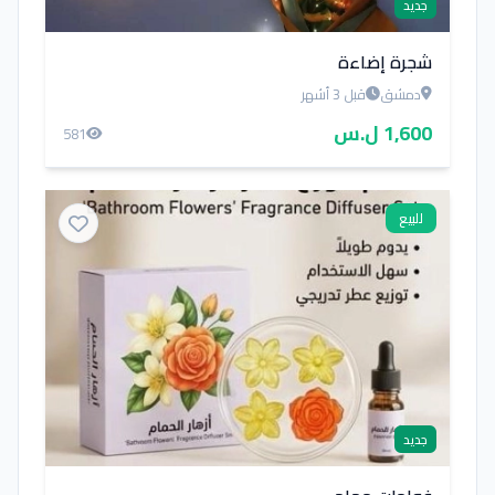
جديد
شجرة إضاءة
دمشق
قبل 3 أشهر
1,600 ل.س
581
للبيع
جديد