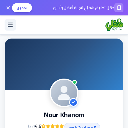
حمّل تطبيق شفلي لتجربة أفضل وأسرع
تحميل
تسجيل الدخول / حساب جديد
الوضع الداكن
حمّل التطبيق
المساعدة
Nour Khanom
تواصل معنا
4.6
)
27
(
حساب شخصي