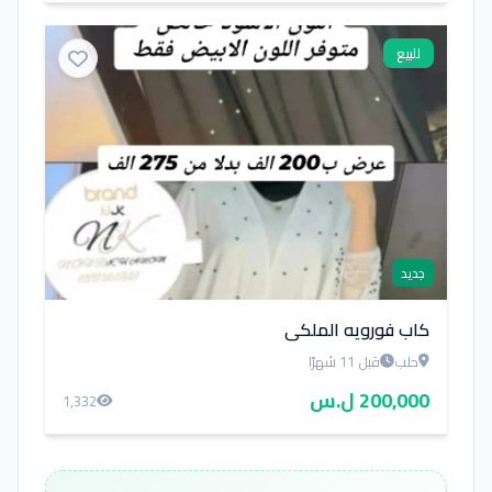
للبيع
جديد
كاب فورويه الملكي
حلب
قبل 11 شهرًا
200,000 ل.س
1,332