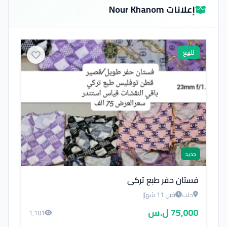
إعلانات Nour Khanom
للبيع
جديد
فستان حفر طبع تركي
حلب
قبل 11 شهرًا
75,000 ل.س
1,181