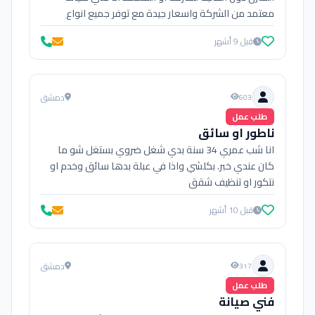
معتمد من الشركة واسعار جيدة مع توفر جميع انواع
القطع
قبل 9 أشهر
دمشق
603
طلب عمل
ناطور او سائق
انا شب عمري 34 سنة بدي شغل ضروي بستغل شو ما
كان عندي خبر. بكلشي واذا في عبلة بدها سائق وخدم او
نتكور او تنظيف شقق
قبل 10 أشهر
دمشق
317
طلب عمل
فني صيانة