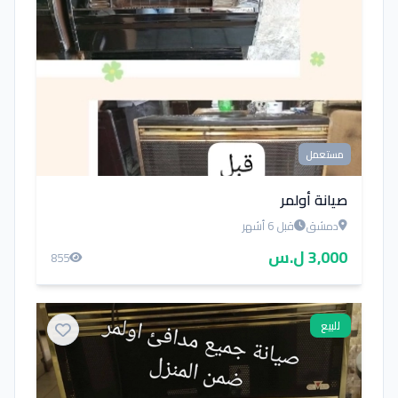
مستعمل
صيانة أولمر
دمشق
قبل 6 أشهر
3,000 ل.س
855
للبيع