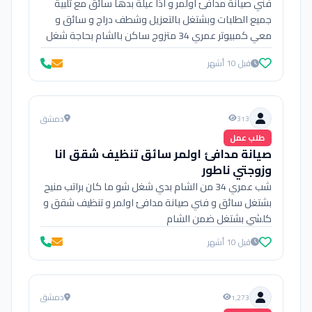
فني صيانة مدافئ اولمر و اذا عيلة بدها سائق مع تلبية
جميع الطلبات وبشتغل بالتعزيل وشطف دراج و سائق و
معي كمبيوتر عمري 34 متزوج ساكن بالشام بحاجة شغل
ضروري يكون راتب منيح
قبل 10 أشهر
دمشق
313
طلب عمل
صيانة مدافئ اولمر سائق تنظيف شقق انا
وزوجتي ناطور
شب عمري 34 من الشام بدي شغل شو ما كان براتب منيح
بشتغل سائق و فني صيانة مدافئ اولمر و تنظيف شقق و
كلشي بشتغل ضمن الشام
قبل 10 أشهر
دمشق
1,273