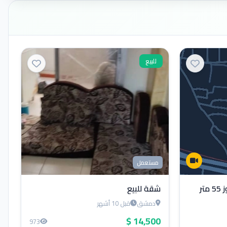
للبيع
مستعمل
بيت للبيع بمنطقة بستان الدوز 55 متر
شقة للبيع
دمشق
قبل 10 أشهر
14,500 $
973