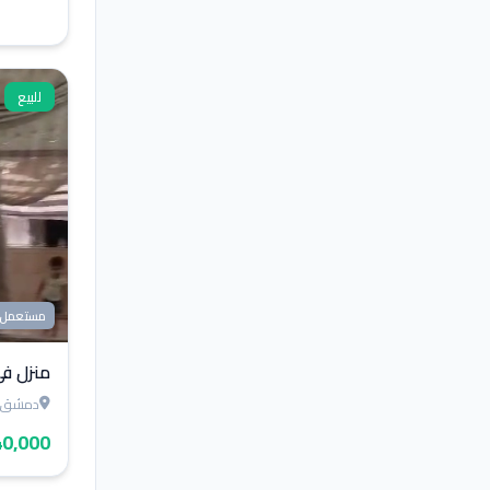
للبيع
مستعمل
منزلِ في
دمشق
0,000 $