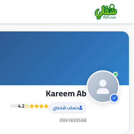
Kareem Ab
4.2
)
10
(
حساب شخصي
0991830568