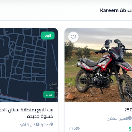
Karee
للبيع
جديد
كسوة جديدة
الشهر الماضي
دمشق
قبل 9 أشهر
874