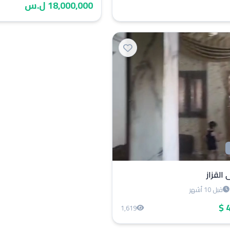
18,000,000 ل.س
 القزاز
قبل 10 أشهر
4
1,619