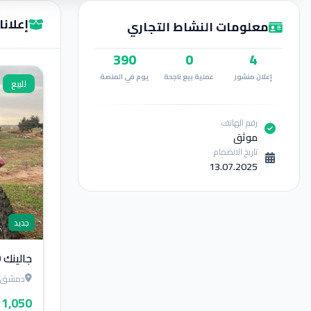
إعلانات m Ab
معلومات النشاط التجاري
390
0
4
إعلان منشور
عملية بيع ناجحة
يوم في المنصة
للبيع
رقم الهاتف
موثق
تاريخ الانضمام
13.07.2025
جديد
جالينك 250
دمشق
1,050 $