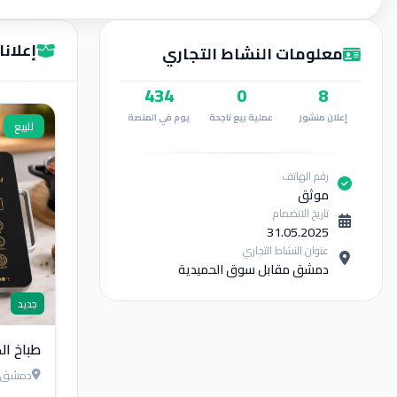
إعلان
معلومات النشاط التجاري
434
0
8
إعلان منشور
عملية بيع ناجحة
يوم في المنصة
للبيع
رقم الهاتف
موثق
تاريخ الانضمام
31.05.2025
عنوان النشاط التجاري
دمشق مقابل سوق الحميدية
جديد
طباخ ال
دمشق