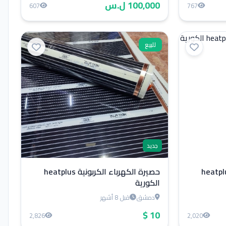
100,000 ل.س
607
767
للبيع
جديد
كهرباء الكربونية heatplus
حصيرة الكهرباء الكربونية heatplus
الكورية
دمشق
قبل 8 أشهر
10 $
2,826
2,020