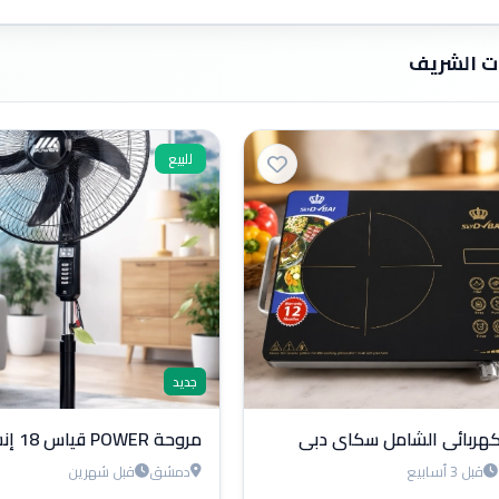
ات الشريف
للبيع
جديد
كهربائي الشامل سكاي دبي
مروحة POWER قياس 18 إنش
قبل 3 أسابيع
دمشق
قبل شهرين