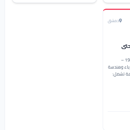
دمشق
حتى
مهندس إلكترونيات (مواليد 1997 –
ياء وهندسة
وعة تشمل:
ية من الفكرة
تحكمات