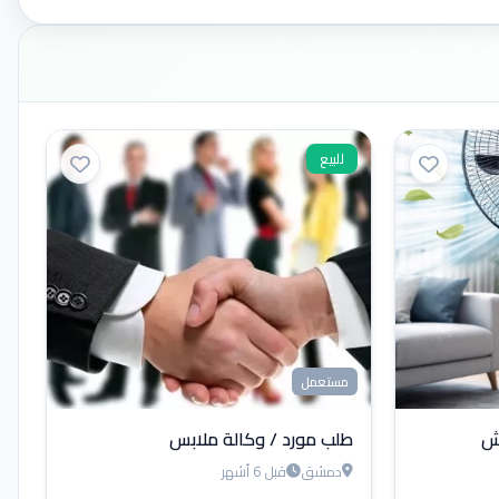
للبيع
مستعمل
طلب مورد / وكالة ملابس
دمشق
قبل 6 أشهر