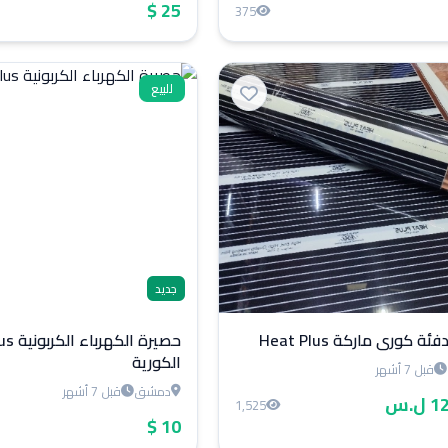
25 $
375
للبيع
جديد
ة كوري ماركة Heat Plus
حصيرة ال
الكورية
قبل 7 أشهر
دمشق
قبل 7 أشهر
ل.س
1,525
10 $