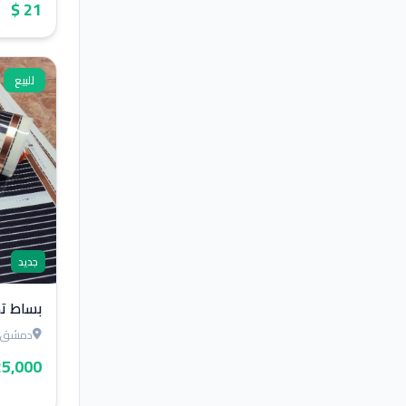
21 $
للبيع
جديد
بساط تدفئ
دمشق
125,000 