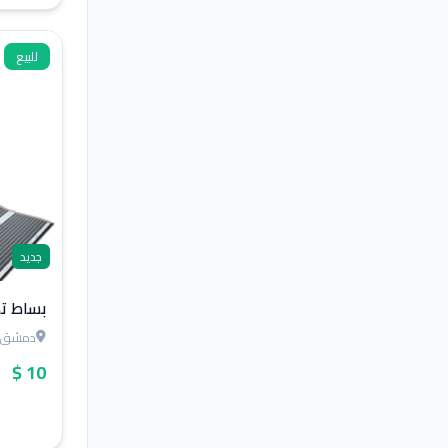
للبيع
جديد
بساط ت
دمشق
10 $