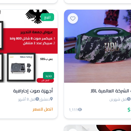
للبيع
جديد
لشركة العالمية JBL
أجهزة صوت إحترافية
قبل شهرين
دمشق
قبل 8 أشهر
اتصل للسعر
1,111