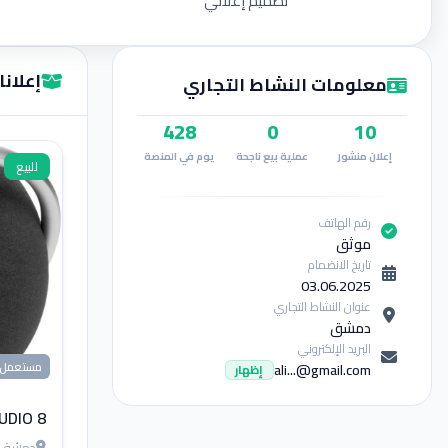
تصميم إعلاني
إعلانات sign
معلومات النشاط التجاري
428
0
10
إعلان منشور
عملية بيع ناجحة
يوم في المنصة
للبيع
رقم الهاتف
موثق
تاريخ الانضمام
03.06.2025
عنوان النشاط التجاري
دمشق
البريد الإلكتروني
ali...@gmail.com
مستعمل
إظهار
UDIO 8
دمشق