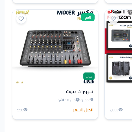
للبيع
جديد
تجهيزات صوت
دمشق
قبل 10 أشهر
اتصل للسعر
558
2,083