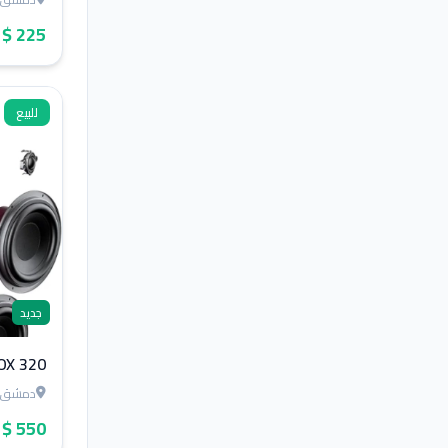
225 $
للبيع
جديد
OX 320
دمشق
550 $