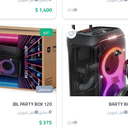
1,400 $
331
للبيع
مستعمل
JBL PARTY BOX 120
BARTY B
قبل شهرين
دمشق
قبل شهرين
375 $
222