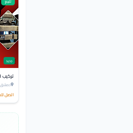
للبيع
جديد
تركيب ا
دمشق
اتصل لل