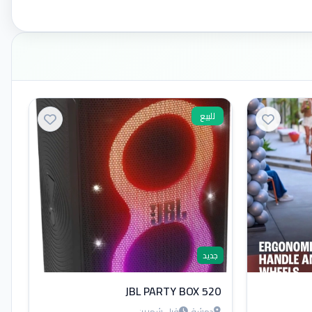
للبيع
جديد
JBL PARTY BOX 520
دمشق
قبل شهرين