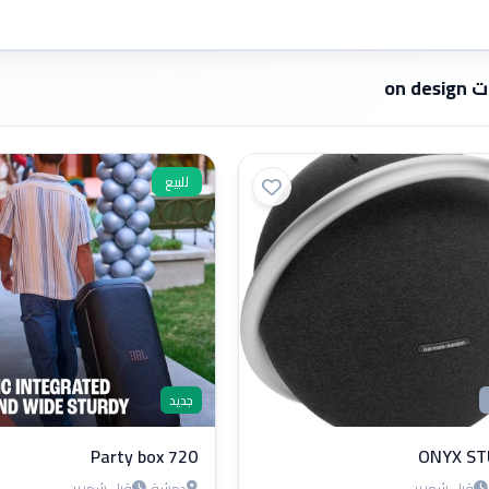
on de
للبيع
جديد
Party box 720
ONYX ST
قبل شهرين
دمشق
قبل شهرين