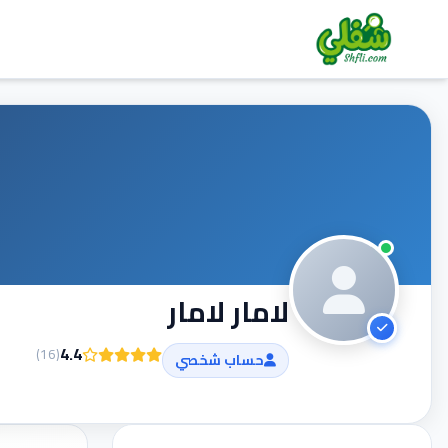
لامار لامار
4.4
)
16
(
حساب شخصي