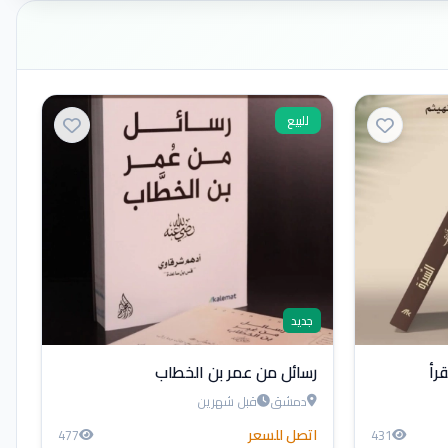
للبيع
جديد
رأ
رسائل من عمر بن الخطاب
دمشق
قبل شهرين
اتصل للسعر
477
431