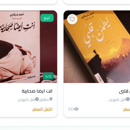
للبيع
جديد
قلبي
انت ايضا صحابية
قبل شهرين
دمشق
قبل شهرين
سعر
اتصل للسعر
515