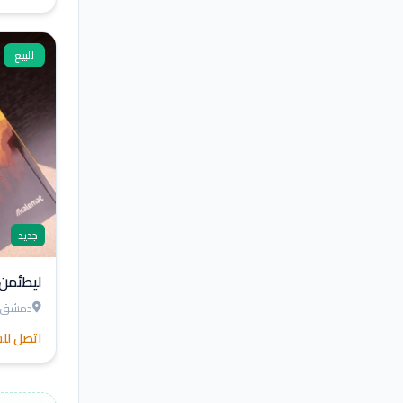
للبيع
جديد
ليطئمن 
دمشق
اتصل لل