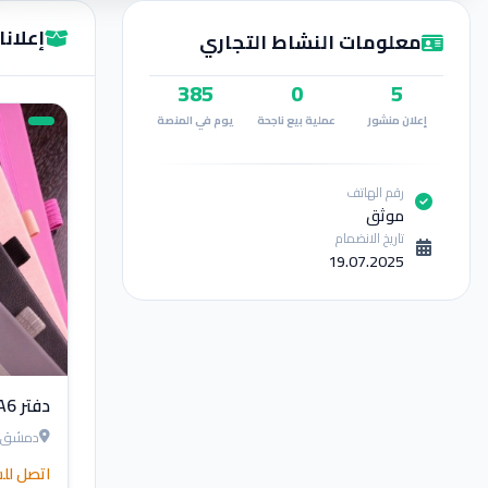
إعلانات ssem
معلومات النشاط التجاري
385
0
5
إعلان منشور
عملية بيع ناجحة
يوم في المنصة
رقم الهاتف
موثق
تاريخ الانضمام
19.07.2025
دفتر A5. A6
دمشق
اتصل لل