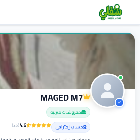
MAGED M7
مفروشـات منزلية
4.6
)
26
(
حساب إحترافي