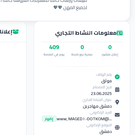
مييعات ورشات كافة مستلزمات العروسه كافة 
لجميع المهن 💖💖
إعلانات  M7
معلومات النشاط التجاري
409
0
0
إعلان منشور
عملية بيع ناجحة
يوم في المنصة
رقم الهاتف
موثق
تاريخ الانضمام
23.06.2025
عنوان النشاط التجاري
دمشق مهاجرين
البريد الإلكتروني
...@www, MAGED I -DOTKOM
إظهار
الموقع الإلكتروني
دمشق