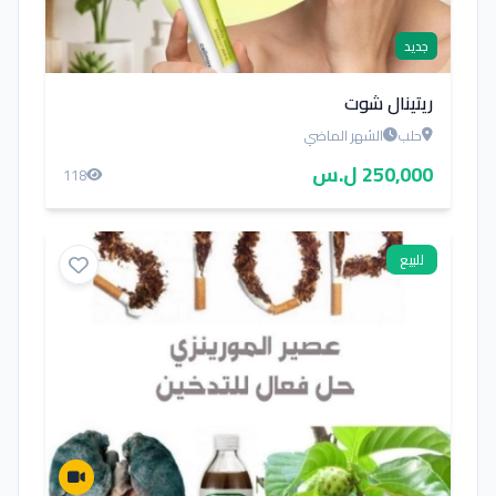
جديد
ريتينال شوت
حلب
الشهر الماضي
250,000 ل.س
118
للبيع