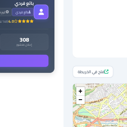
بائع فردي
بائع فردي
غير 
4.0
(
149
تق
308
إعلان منشور
فتح في الخريطة
+
−