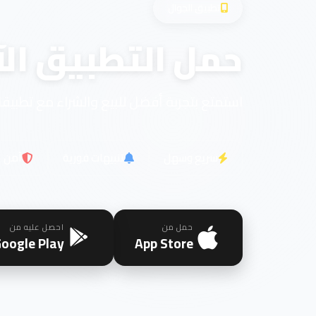
تطبيق الجوال
حمل التطبيق الآ
استمتع بتجربة أفضل للبيع والشراء مع تطبيقن
سريع وسهل
تنبيهات فورية
آمن
حمل من
احصل عليه من
oogle Play
App Store