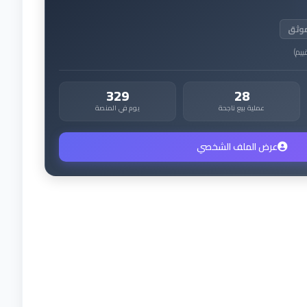
موثق
ييم
)
329
28
عملية بيع ناجحة
يوم في المنصة
عرض الملف الشخصي