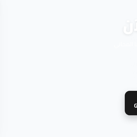
ن
ا المجاني
G