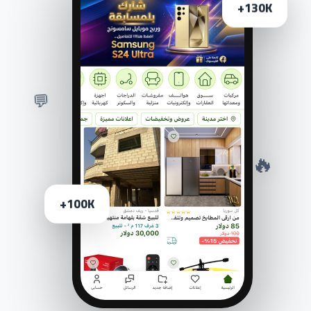
130K+
💬
🔥
100K+