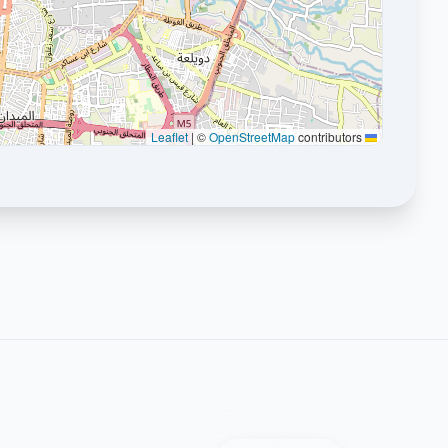
|
©
OpenStreetMap
contributors
Leaflet