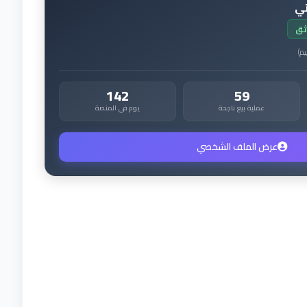
تي
ثق
يم
)
142
59
عملية بيع ناجحة
يوم في المنصة
عرض الملف الشخصي