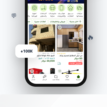
💬
🔥
100K+