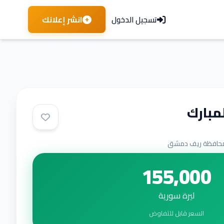
انشر إعلانك
تسجيل الدخول
مبارك
حافظة ريف دمشق
155,000
ليرة سورية
السعر قابل للتفاوض