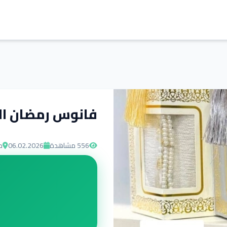
فانوس رمضان ال
556
مشاهدة
06.02.2026
م