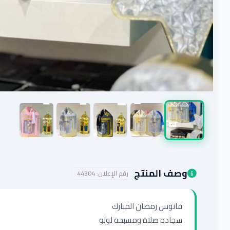
وصف المنتج
رقم الإعلان:
44304