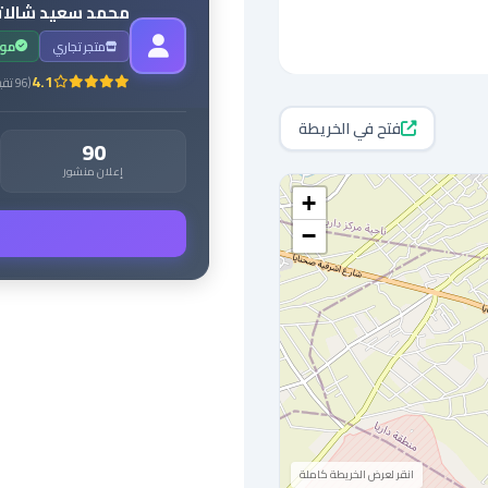
محمد سعيد شالا
متجر تجاري
مو
4.1
(
96
تقي
فتح في الخريطة
90
إعلان منشور
+
−
انقر لعرض الخريطة كاملة