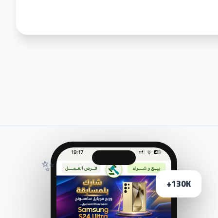
✨
130K+