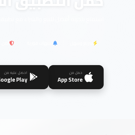
حمل التطبيق الآ
استمتع بتجربة أفضل للبيع والشراء مع تطبيقن
سريع وسهل
تنبيهات فورية
آمن
حمل من
احصل عليه من
oogle Play
App Store