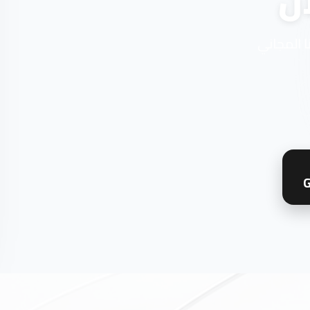
ن
ا المجاني
G