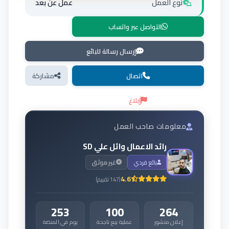
نوع العمل
عمل عن بعد
التواصل عبر واتساب
إرسال رسالة للبائع
اتصال
مشاركة
إبلاغ
معلومات صاحب العمل
رائد الاعمال وائل علي SD
بائع فردي
غير موثق
4.6
(
147
تقييم
)
253
100
264
إعلان منشور
عملية بيع ناجحة
يوم في المنصة