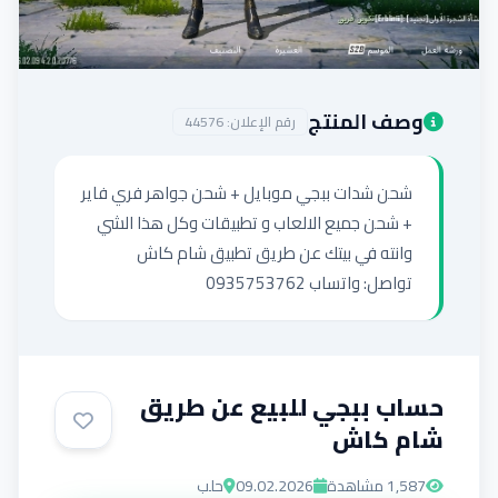
إضافة إعلان
وصف المنتج
رقم الإعلان:
44576
شحن شدات ببجي موبايل + شحن جواهر فري فاير 
+ شحن جميع الالعاب و تطبيقات وكل هذا الشي 
تواصل: واتساب 0935753762
حساب ببجي للبيع عن طريق
شام كاش
1,587
مشاهدة
09.02.2026
حلب