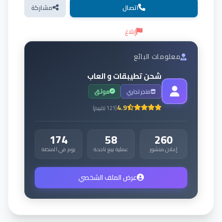
اتصال
مشاركة
إبلاغ
معلومات البائع
شحن تطيبقات و العاب
متجر تجاري
موثق
4.9
(
121
تقييم
)
174
58
260
إعلان منشور
عملية بيع ناجحة
يوم في المنصة
عرض الملف الشخصي