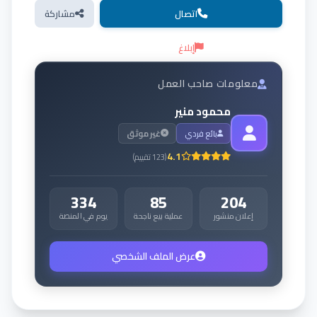
اتصال
مشاركة
إبلاغ
معلومات صاحب العمل
محمود منير
بائع فردي
غير موثق
4.1
(
123
تقييم
)
334
85
204
إعلان منشور
عملية بيع ناجحة
يوم في المنصة
عرض الملف الشخصي