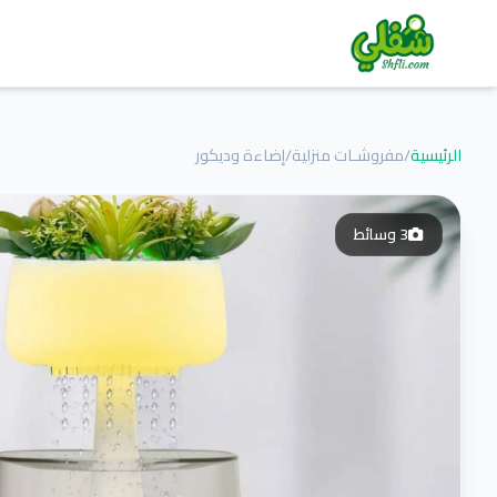
الرئيسية
/
مفروشـات منزلية
/
إضاءة وديكور
3
وسائط