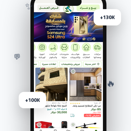
✨
130K+
💬
🔥
100K+