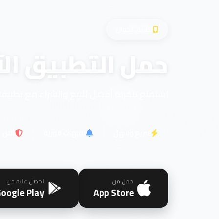
تطبيق الجوال
حمل التطبيق الآ
استمتع بتجربة أفضل للبيع والشراء مع تطبيقن
سريع وسهل
تنبيهات فورية
آمن
حمل من
احصل عليه من
oogle Play
App Store