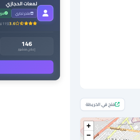
لمعات الحجازي
متجر تجاري
مو
3.6
(
115
تق
146
إعلان منشور
فتح في الخريطة
+
−