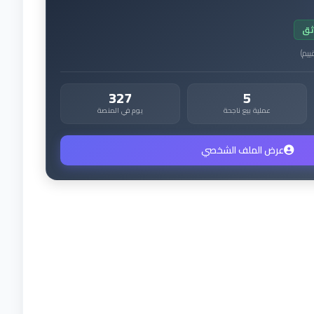
ثق
ييم
)
327
5
عملية بيع ناجحة
يوم في المنصة
عرض الملف الشخصي