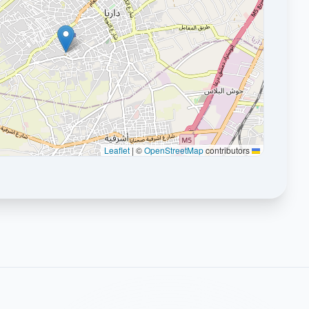
|
©
OpenStreetMap
contributors
Leaflet