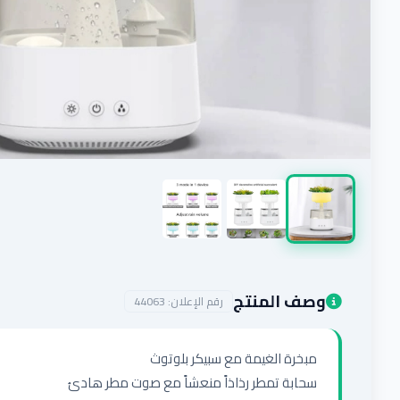
وصف المنتج
رقم الإعلان:
44063