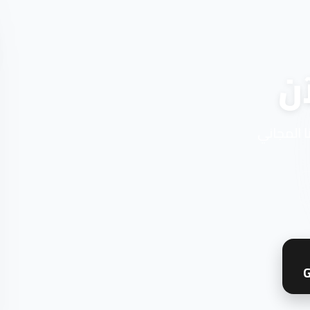
ن
ا المجاني
G